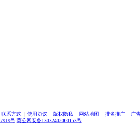
|
联系方式
|
使用协议
|
版权隐私
|
网站地图
|
排名推广
|
广
17919号
冀公网安备13032402000153号