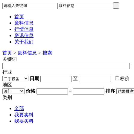
首页
废料信息
行情信息
资讯信息
关于我们
首页
>
废料信息
>
搜索
关键词
行业
日期
至
标价
地区
价格
~
排序
类别
全部
我要卖料
我要买料