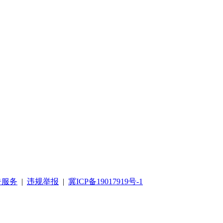
告服务
|
违规举报
|
冀ICP备19017919号-1